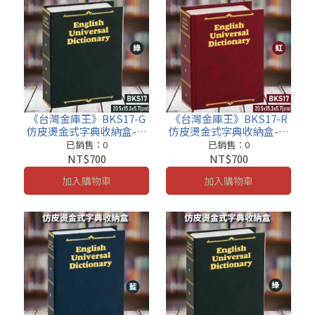
《台灣金庫王》BKS17-G
《台灣金庫王》BKS17-R
仿皮燙金式字典收納盒-綠
仿皮燙金式字典收納盒-紅
收納櫃 鐵櫃 密碼鎖 保管箱
收納櫃 鐵櫃 密碼鎖 保管箱
已銷售：0
已銷售：0
保密櫃
保密櫃
NT$700
NT$700
加入購物車
加入購物車