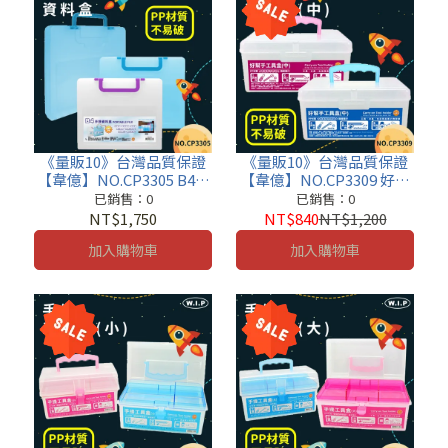
《量販10》台灣品質保證
《量販10》台灣品質保證
【韋億】NO.CP3305 B4手
【韋億】NO.CP3309 好幫
提資料盒 文書盒 收納盒 小
手工具盒(中) 文書盒 收納
已銷售：0
已銷售：0
物盒 工具盒 便利盒 老師的
盒 小物盒 資料盒 便利盒 老
NT$1,750
NT$840
NT$1,200
好幫手
師的好幫手
加入購物車
加入購物車