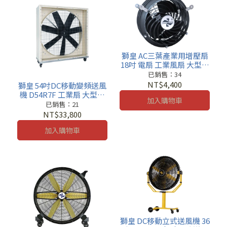
獅皇 AC三葉產業用增壓扇
18吋 電扇 工業風扇 大型電
扇 送風機 送風機 增壓扇 工
已銷售：34
業增壓扇 工業扇
NT$4,400
獅皇 54吋DC移動變頻送風
機 D54R7F 工業扇 大型風
加入購物車
扇 送風機 大型送風扇 移動
已銷售：21
式工業扇 變頻送風機
NT$33,800
加入購物車
獅皇 DC移動立式送風機 36