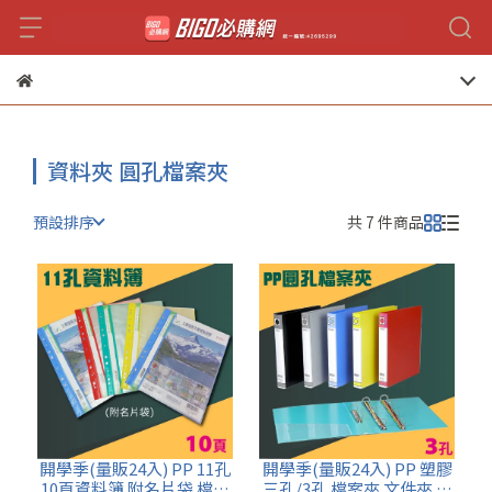
資料夾 圓孔檔案夾
預設排序
共 7 件商品
開學季(量販24入) PP 11孔
開學季(量販24入) PP 塑膠
10頁資料簿 附名片袋 檔案
三孔/3孔 檔案夾 文件夾 資