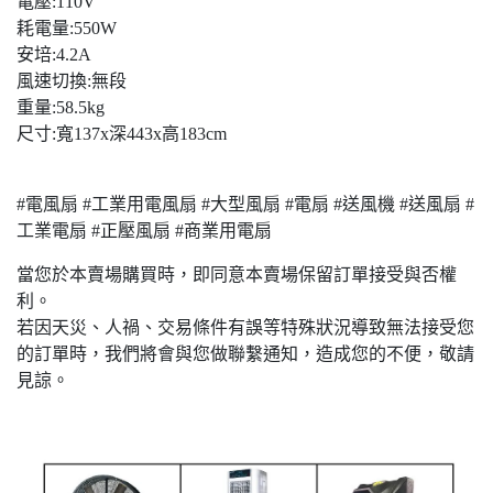
電壓:110V
耗電量:550W
安培:4.2A
風速切換:無段
重量:58.5kg
尺寸:寬137x深443x高183cm
#電風扇 #工業用電風扇 #大型風扇 #電扇 #送風機 #送風扇 #
工業電扇 #正壓風扇 #商業用電扇
當您於本賣場購買時，即同意本賣場保留訂單接受與否權
利。
若因天災、人禍、交易條件有誤等特殊狀況導致無法接受您
的訂單時，我們將會與您做聯繫通知，造成您的不便，敬請
見諒。