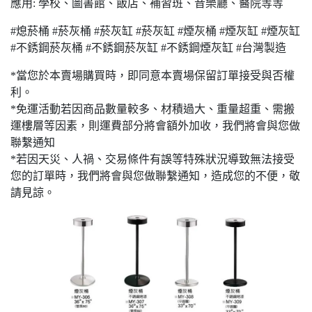
應用: 學校、圖書館、飯店、補習班、音樂廳、醫院等等
#熄菸桶 #菸灰桶 #菸灰缸 #菸灰缸 #煙灰桶 #煙灰缸 #煙灰缸
#不銹鋼菸灰桶 #不銹鋼菸灰缸 #不銹鋼煙灰缸 #台灣製造
*當您於本賣場購買時，即同意本賣場保留訂單接受與否權
利。
*免運活動若因商品數量較多、材積過大、重量超重、需搬
運樓層等因素，則運費部分將會額外加收，我們將會與您做
聯繫通知
*若因天災、人禍、交易條件有誤等特殊狀況導致無法接受
您的訂單時，我們將會與您做聯繫通知，造成您的不便，敬
請見諒。