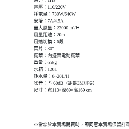
馬力：1HP
電壓：110/220V
耗電量：730W/640W
安培：7A/4.5A
最大風量：22000 m³/Ｈ
風量距離：20m
風速切換：6段
葉片：30"
擺葉：內擺葉電動擺葉
重量：65kg
水箱：120L
耗水量：8~20L/H
噪音：≦ 68dB（距離3M測得）
尺寸：寬113×深69×高169 cm
※當您於本賣場購買時，即同意本賣場保留訂