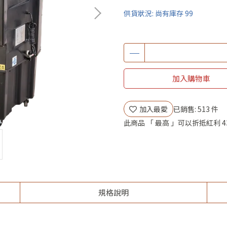
供貨狀況:
尚有庫存 99
加入購物車
加入最愛
已銷售: 513 件
此商品 「 最高 」可以折抵紅利
4
規格說明