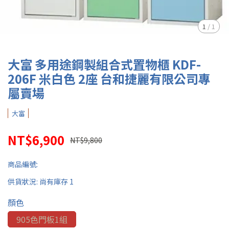
1
/
1
大富 多用途鋼製組合式置物櫃 KDF-
206F 米白色 2座 台和捷麗有限公司專
屬賣場
大富
NT$6,900
NT$9,800
商品編號:
供貨狀況:
尚有庫存 1
顏色
905色門板1組