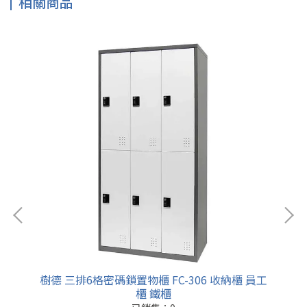
相關商品
樹德 三排6格密碼鎖置物櫃 FC-306 收納櫃 員工
樹
櫃 鐵櫃