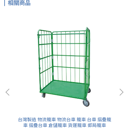
相關商品
 活
台灣製造 物流籠車 物流台車 籠車 台車 摺疊籠
台
推車
車 摺疊台車 倉儲籠車 貨運籠車 郵局籠車
推