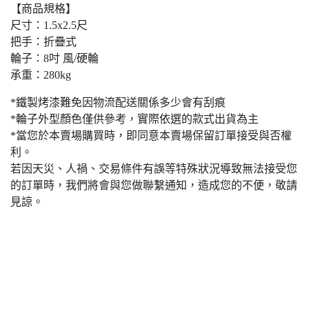
【商品規格】
尺寸：1.5x2.5尺
把手：折疊式
輪子：8吋 風/硬輪
承重：280kg
*鐵製烤漆難免因物流配送關係多少會有刮痕
*輪子外型顏色僅供參考，實際依選的款式出貨為主
*當您於本賣場購買時，即同意本賣場保留訂單接受與否權
利。
若因天災、人禍、交易條件有誤等特殊狀況導致無法接受您
的訂單時，我們將會與您做聯繫通知，造成您的不便，敬請
見諒。