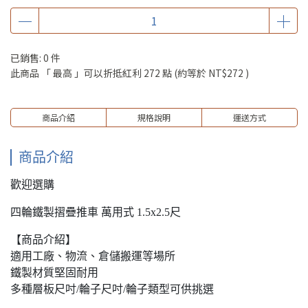
已銷售: 0 件
此商品 「 最高 」可以折抵紅利
272
點 (約等於
NT$272
)
商品介紹
規格說明
運送方式
商品介紹
歡迎選購
四輪鐵製摺疊推車 萬用式 1.5x2.5尺
【商品介紹】
適用工廠、物流、倉儲搬運等場所
鐵製材質堅固耐用
多種層板尺吋/輪子尺吋/輪子類型可供挑選