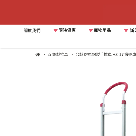
限時優惠
寵物用品
辦
關於我們
百 鋁製推車
台製 輕型鋁製手推車 HS-17 搬運