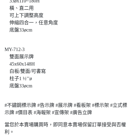
33øx110~180H
橫、直二用
可上下調整高度
伸縮四合一，任意角度
底盤33øcm
MY-712-3
雙面展示牌
45x60x148H
白板/雙面/可書寫
柱子1 ½’’ø
底盤33øcm
#不鏽鋼標示牌 #告示牌 #展示牌 #看板架 #標示架 #立式標
示牌 #價目表 #海報架 #宣傳架 #廣告立牌
當您於本賣場購買時，即同意本賣場保留訂單接受與否權
利。