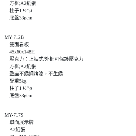
方框;A2紙張
柱子1 ½’’ø
底盤33øcm
MY-712B
雙面看板
45x60x148H
壓克力：上抽式/外框可保護壓克力
方框;A2紙張
整座不銹鋼烤漆，不生銹
配重5kg
柱子1 ½’’ø
底盤33øcm
MY-717S
單面展示牌
A2紙張