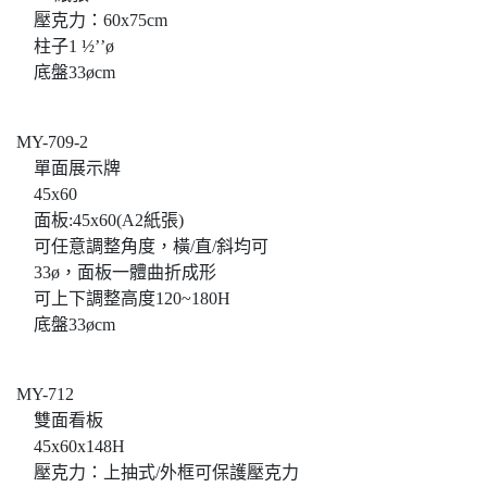
壓克力：60x75cm
柱子1 ½’’ø
底盤33øcm
MY-709-2
單面展示牌
45x60
面板:45x60(A2紙張)
可任意調整角度，橫/直/斜均可
33ø，面板一體曲折成形
可上下調整高度120~180H
底盤33øcm
MY-712
雙面看板
45x60x148H
壓克力：上抽式/外框可保護壓克力