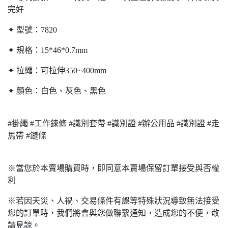
完好
✦ 型號：7820
✦ 規格：15*46*0.7mm
✦ 拉繩：可拉伸350~400mm
✦ 顏色：白色、灰色、黑色
#掛繩 #工作鍊條 #識別套帶 #識別證 #辦公用品 #識別證 #走
馬帶 #鏈條
※當您於本賣場購買時，即同意本賣場保留訂單接受與否權
利
※若因天災、人禍、交易條件有誤等特殊狀況導致無法接受
您的訂單時，我們將會與您做聯繫通知，造成您的不便，敬
請見諒。