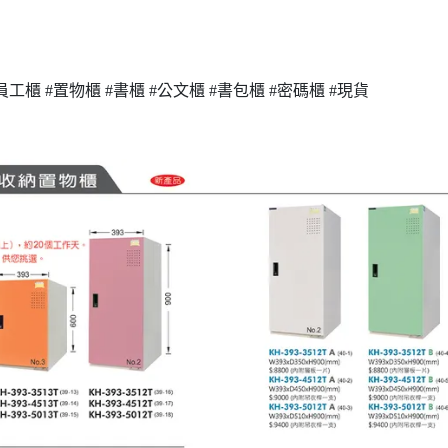
員工櫃 #置物櫃 #書櫃 #公文櫃 #書包櫃 #密碼櫃 #現貨