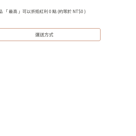
品 「 最高 」可以折抵紅利
0
點 (約等於
NT$0
)
運送方式