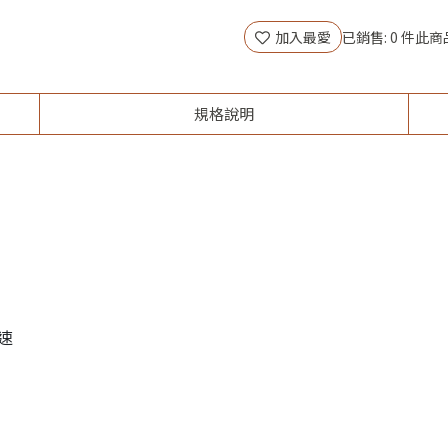
加入最愛
已銷售: 0 件
此商
規格說明
速