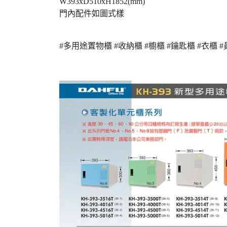
W393xD510xH1852(mm)
門內配件如圖式樣
#多用途置物櫃 #收納櫃 #櫥櫃 #鑰匙櫃 #衣櫃 #