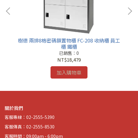
樹德 兩排8格密碼鎖置物櫃 FC-208 收納櫃 員工
樹
櫃 鐵櫃
已銷售：0
NT$18,479
加入購物車
關於我們
客服專線：02-2555-5390
客服傳真：02-2555-8530
客服時間：09:00am - 6:00pm