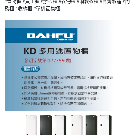
#置物櫃 #員工櫃 #辦公櫃 #衣物櫃 #鋼製衣櫃 #台灣製造 #內
務櫃 #收納櫃 #單排置物櫃