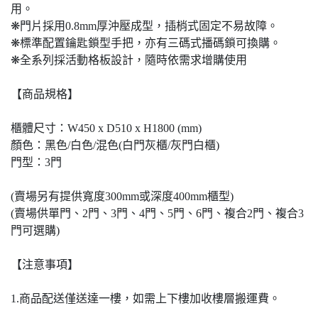
用。
❋門片採用0.8mm厚沖壓成型，插梢式固定不易故障。
❋標準配置鑰匙鎖型手把，亦有三碼式播碼鎖可換購。
❋全系列採活動格板設計，隨時依需求增購使用
【商品規格】
櫃體尺寸：W450 x D510 x H1800 (mm)
顏色：黑色/白色/混色(白門灰櫃/灰門白櫃)
門型：3門
(賣場另有提供寬度300mm或深度400mm櫃型)
(賣場供單門、2門、3門、4門、5門、6門、複合2門、複合3
門可選購)
【注意事項】
1.商品配送僅送達一樓，如需上下樓加收樓層搬運費。