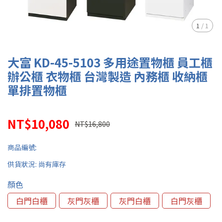
1
/
1
大富 KD-45-5103 多用途置物櫃 員工櫃
辦公櫃 衣物櫃 台灣製造 內務櫃 收納櫃
單排置物櫃
NT$10,080
NT$16,800
商品編號:
供貨狀況:
尚有庫存
顏色
白門白櫃
灰門灰櫃
灰門白櫃
白門灰櫃