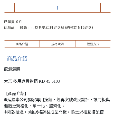
已銷售: 0 件
此商品 「 最高 」可以折抵紅利
840
點 (約等於
NT$840
)
商品介紹
規格說明
運送方式
商品介紹
歡迎選購
大富 多用途置物櫃 KD-45-5103
【產品介紹】
❋延續本公司獨家專用按鈕，經再突破改良設計，讓門板與
櫃體更規格化、單一化、整齊化。
❋兩款櫃體，8種規格鋼裂成型門板，隨需求相互搭配使