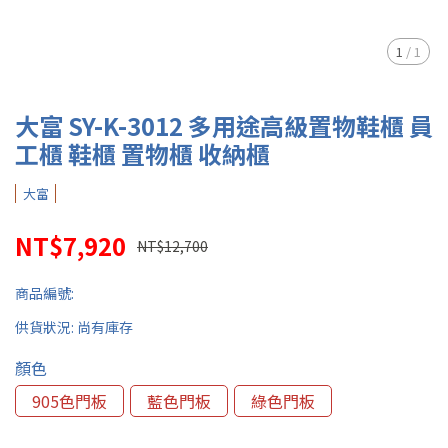
1
/
1
大富 SY-K-3012 多用途高級置物鞋櫃 員
工櫃 鞋櫃 置物櫃 收納櫃
大富
NT$7,920
NT$12,700
商品編號:
供貨狀況:
尚有庫存
顏色
905色門板
藍色門板
綠色門板