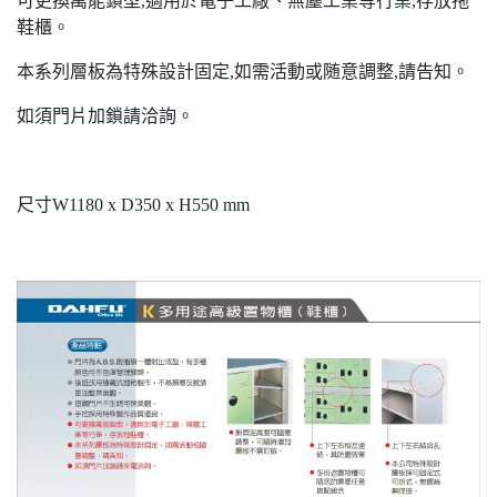
可更換萬能鎖型,適用於電子工廠、無塵工業等行業,存放拖
鞋櫃。
本系列層板為特殊設計固定,如需活動或随意調整,請告知。
如須門片加鎖請洽詢。
尺寸W1180 x D350 x H550 mm