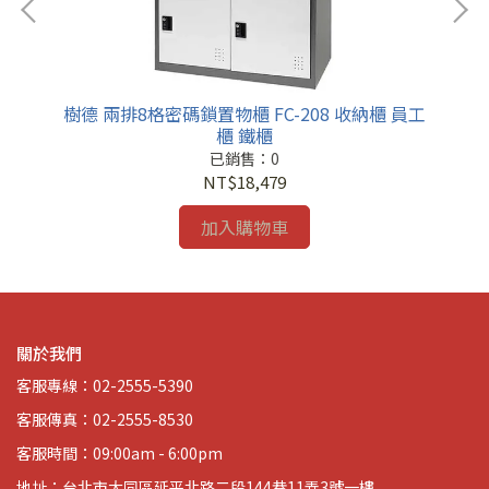
 員
樹德 兩排8格密碼鎖置物櫃 FC-208 收納櫃 員工
樹德
櫃 鐵櫃
已銷售：0
NT$18,479
加入購物車
關於我們
客服專線：02-2555-5390
客服傳真：02-2555-8530
客服時間：09:00am - 6:00pm
地址：台北市大同區延平北路二段144巷11弄3號一樓