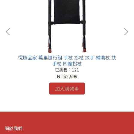
悅康品家 萬里隨行組 手杖 拐杖 扶手 輔助杖 扶
悅康
四腳
手杖 四腳拐杖
已銷售：121
NT$2,999
加入購物車
關於我們