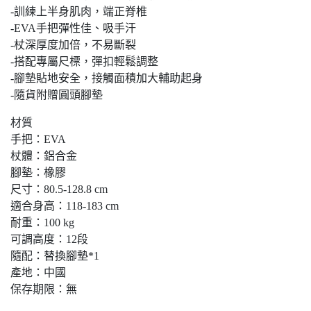
-訓練上半身肌肉，端正脊椎
-EVA手把彈性佳、吸手汗
-杖深厚度加倍，不易斷裂
-搭配專屬尺標，彈扣輕鬆調整
-腳墊貼地安全，接觸面積加大輔助起身
-隨貨附贈圓頭腳墊
材質
手把：EVA
杖體：鋁合金
腳墊：橡膠
尺寸：80.5-128.8 cm
適合身高：118-183 cm
耐重：100 kg
可調高度：12段
隨配：替換腳墊*1
產地：中國
保存期限：無