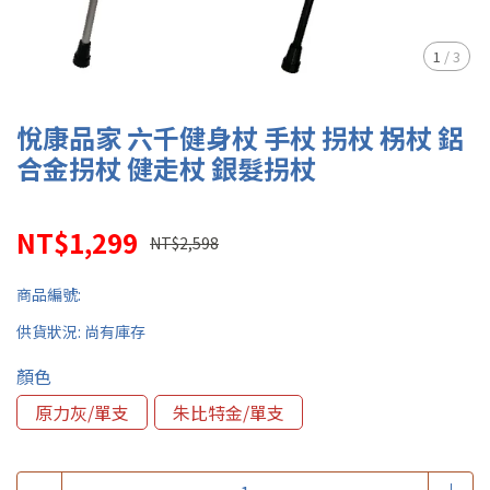
1
/
3
悅康品家 六千健身杖 手杖 拐杖 柺杖 鋁
合金拐杖 健走杖 銀髮拐杖
NT$1,299
NT$2,598
商品編號:
供貨狀況:
尚有庫存
顏色
原力灰/單支
朱比特金/單支