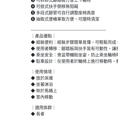
➌ 可拆卸式腳踏板方便上下輪椅
➍ 可掀式扶手側移無阻礙
➎ 多段式腳管可自行調整座椅高度
➏ 抽取式便桶拿取方便，可隨時清潔
---------------------------------------------------------
｜產品優點｜
◆ 組裝便利：組裝步驟簡單易懂，可輕鬆完成
◆ 使用者轉移：腳踏板與扶手皆有可動性，讓
◆ 乘坐安全：骨盆帶輔助坐姿，防止乘坐輪椅
◆ 駐車設計：在使用者於輪椅上進行移動時，
｜使用情境｜
◆ 放於床邊
◆ 坐著淋浴
◆ 架於馬桶上
◆ 室內移動
｜適用族群｜
◆ 長者