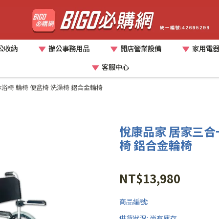
公收納
辦公事務用品
開店營業設備
家用電
客服中心
浴椅 輪椅 便盆椅 洗澡椅 鋁合金輪椅
悅康品家 居家三合一
椅 鋁合金輪椅
NT$13,980
商品編號:
供貨狀況:
尚有庫存