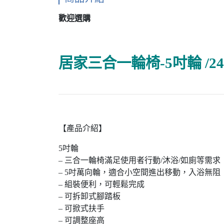
歡迎選購
居家三合一輪椅-5吋輪 /2
【產品介紹】
5吋輪
– 三合一輪椅滿足使用者行動/沐浴/如廁等需求
– 5吋萬向輪，適合小空間進出移動，入浴無阻
– 組裝便利，可輕鬆完成
– 可拆卸式腳踏板
– 可掀式扶手
– 可調整座高