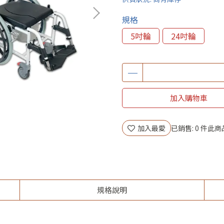
規格
5吋輪
24吋輪
加入購物車
加入最愛
已銷售: 0 件
此商
規格說明