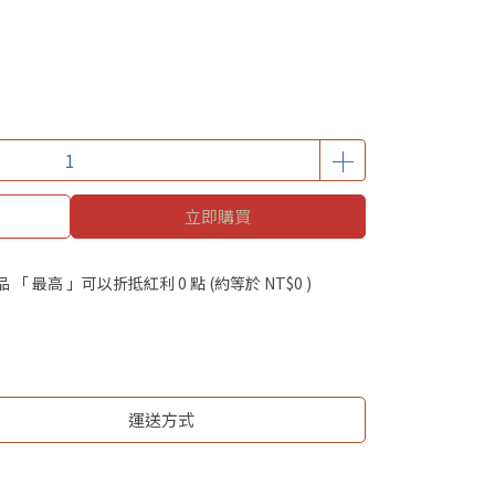
立即購買
品 「 最高 」可以折抵紅利
0
點 (約等於
NT$0
)
運送方式