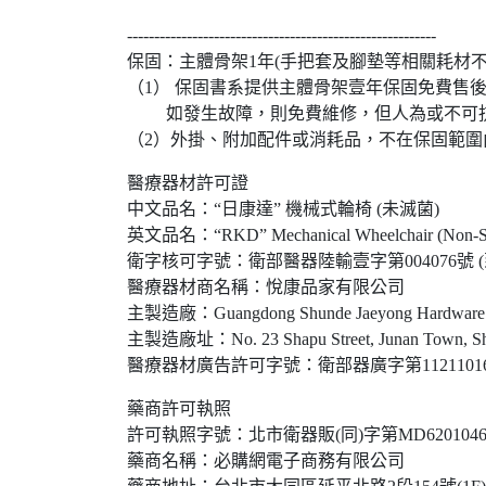
---------------------------------------------------------
保固：主體骨架1年(手把套及腳墊等相關耗材不
（1） 保固書系提供主體骨架壹年保固免費售
如發生故障，則免費維修，但人為或不可抗
（2）外掛、附加配件或消耗品，不在保固範
醫療器材許可證
中文品名：“日康達” 機械式輪椅 (未滅菌)
英文品名：“RKD” Mechanical Wheelchair (Non-Ste
衛字核可字號：衛部醫器陸輸壹字第004076號 (到期
醫療器材商名稱：悅康品家有限公司
主製造廠：Guangdong Shunde Jaeyong Hardware C
主製造廠址：No. 23 Shapu Street, Junan Town, Shun
醫療器材廣告許可字號：衛部器廣字第11211016號(
藥商許可執照
許可執照字號：北市衛器販(同)字第MD62010461
藥商名稱：必購網電子商務有限公司