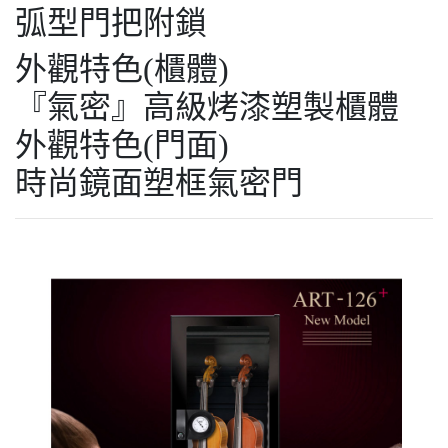
弧型門把附鎖
外觀特色(櫃體)
『氣密』高級烤漆塑製櫃體
外觀特色(門面)
時尚鏡面塑框氣密門