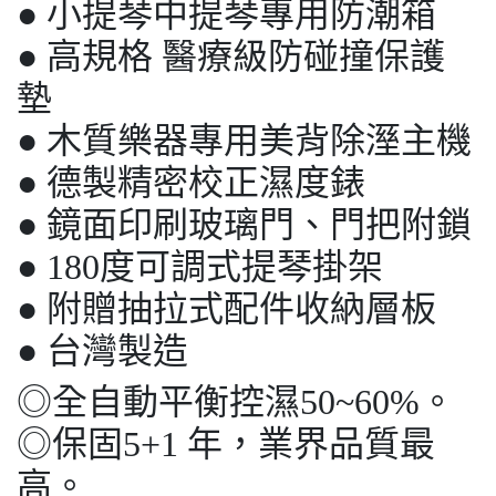
● 小提琴中提琴專用防潮箱
● 高規格 醫療級防碰撞保護
墊
● 木質樂器專用美背除溼主機
● 德製精密校正濕度錶
● 鏡面印刷玻璃門、門把附鎖
● 180度可調式提琴掛架
● 附贈抽拉式配件收納層板
● 台灣製造
◎全自動平衡控濕50~60%。
◎保固5+1 年，業界品質最
高。