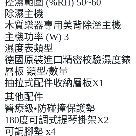
控濕範圍 (%RH) 50~60
除濕主機
木質樂器專用美背除溼主機
主機功率 (W) 3
濕度表類型
德國原裝進口精密校驗濕度錶
層板 類型/數量
抽拉式配件收納層板X1
其他配件
醫療級•防碰撞保護墊
180度可調式提琴掛架X2
可調腳墊 x4