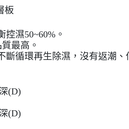
層板
控濕50~60%。
品質最高。
不斷循環再生除濕，沒有返潮、
深(D)
深(D)