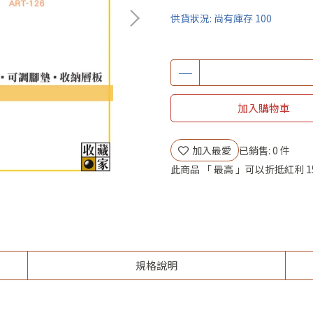
供貨狀況:
尚有庫存 100
加入購物車
加入最愛
已銷售: 0 件
此商品 「 最高 」可以折抵紅利
1
規格說明