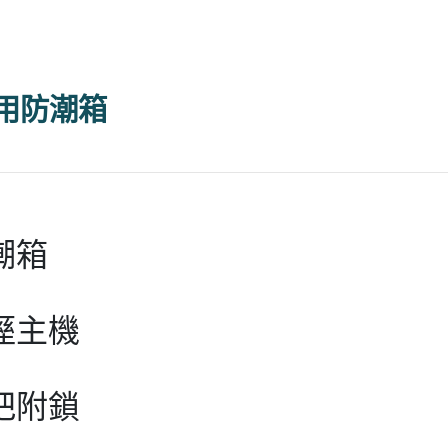
專用防潮箱
潮箱
溼主機
把附鎖