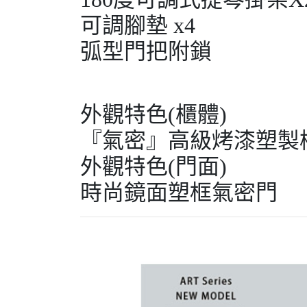
可調腳墊 x4
弧型門把附鎖
外觀特色(櫃體)
『氣密』高級烤漆塑製
外觀特色(門面)
時尚鏡面塑框氣密門