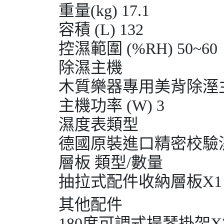
重量(kg) 17.1
容積 (L) 132
控濕範圍 (%RH) 50~60
除濕主機
木質樂器專用美背除溼
主機功率 (W) 3
濕度表類型
德國原裝進口精密校驗
層板 類型/數量
抽拉式配件收納層板X1
其他配件
180度可調式提琴掛架X