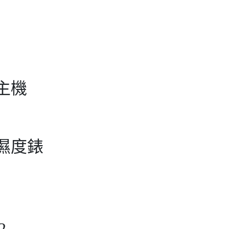
主機
濕度錶
2