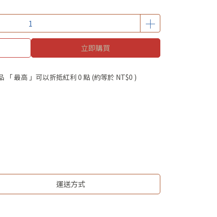
立即購買
品 「 最高 」可以折抵紅利
0
點 (約等於
NT$0
)
運送方式