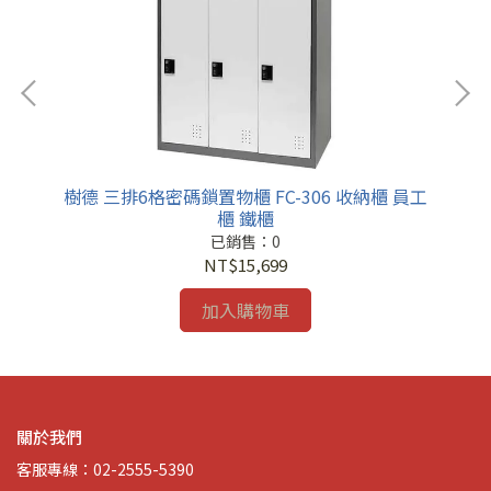
員工
樹德 三排6格密碼鎖置物櫃 FC-306 收納櫃 員工
樹
櫃 鐵櫃
已銷售：0
NT$15,699
加入購物車
關於我們
客服專線：02-2555-5390