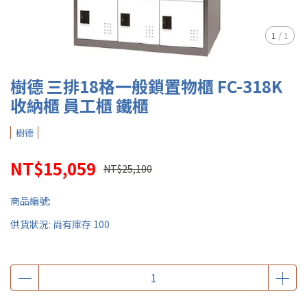
1
/
1
樹德 三排18格一般鎖置物櫃 FC-318K
收納櫃 員工櫃 鐵櫃
樹德
NT$15,059
NT$25,100
商品編號:
供貨狀況:
尚有庫存 100