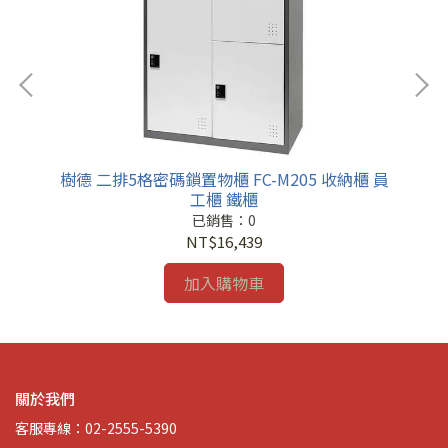
 員
樹德 二排5格密碼鎖置物櫃 FC-M205 收納櫃 員
樹
工櫃 鐵櫃
已銷售：0
NT$16,439
加入購物車
關於我們
客服專線：02-2555-5390