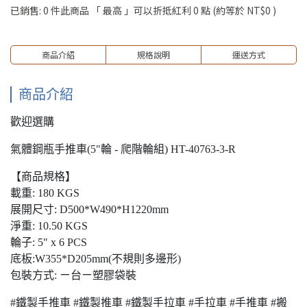
已銷售: 0 件
此商品 「 最高 」可以折抵紅利
0
點 (約等於
NT$0
)
商品介紹
規格說明
運送方式
商品介紹
歡迎選購
氣體鋼瓶手推車(5"輪 - 爬階輪組) HT-40763-3-R
【商品規格】
載重: 180 KGS
展開尺寸: D500*W490*H1220mm
淨重: 10.50 KGS
輪子: 5" x 6 PCS
底板:W355*D205mm(不規則多邊形)
包裝方式: ㄧ台ㄧ塑膠袋裝
#鐵製手推車 #鐵製推車 #鐵製手拉車 #手拉車 #手推車 #搬