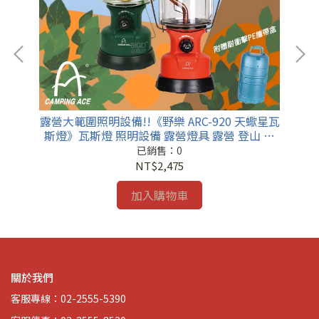
化套
露營大範圍照明設備!!《野樂 ARC-920 天蠍星瓦
一
露營
斯燈》瓦斯燈 照明設備 露營燈具 露營 登山 戶
外
已銷售：0
NT$2,475
加入購物車
關於我們
客服專線：02-2555-5390