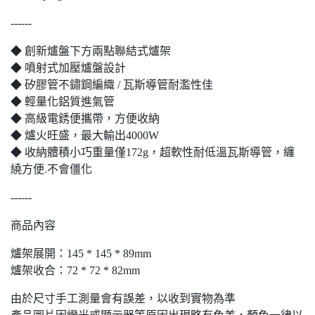
------
◆ 創新爐盤下方兩點聯結式爐架
◆ 噴射式加壓爐盤設計
◆ 矽膠管不鏽鋼編織 / 瓦斯導管耐濫性佳
◆ 輕量化鋁質進氣管
◆ 高級電銹便攜帶，方便收納
◆ 爐火旺盛，最大輸出4000W
◆ 收納體積小巧重量僅172g，超軟性耐低溫瓦斯導管，纏
繞方便.不會僵化
------
商品內容
爐架展開：145 * 145 * 89mm
爐架收合：72 * 72 * 82mm
由於尺寸手工測量會有誤差，以收到實物為準