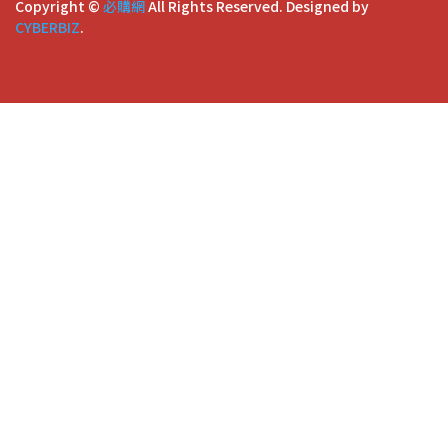
Copyright ©
必購網
All Rights Reserved.
Designed by
CYBERBIZ
.