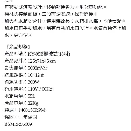
度。
可移動式滾輪設計，移動輕便省力，附煞車功能。
機械式控制面板，三段可調變速，操作簡便。
加大型水箱55公升，使用時效長；水箱排水塞，方便清潔。
加水口可手動加水，另有自動加水口設計，水滿自動停止加
水，更方便。
【產品規格】
產品型號：KY-05B機械式(18吋)
產品尺寸：125x71x45 cm
最大風量：5000m³/hr
送風距離：10~12 m
消耗功率：300W
適用電壓：110V / 60Hz
水箱容量：55L
產品重量：22Kg
轉速：1400±50RPM
保固：一年保固
BSMI:R55609