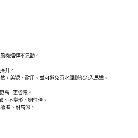
，風機運轉不晃動。
更提升。
耐酸鹼，美觀、耐用。並可避免雨水經腳架流入馬達。
更高 , 更省電。
酸鹼、不變形、鋼性佳。
抗酸鹼、耐高溫。