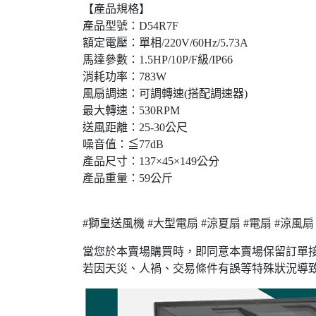
【產品規格】
產品型號：D54R7F
額定電壓：單相/220V/60Hz/5.73A
馬達參數：1.5HP/10P/F級/IP66
消耗功率：783W
風扇調速：可調轉速(搭配調速器)
最大轉速：530RPM
送風距離：25-30公尺
噪音值：≦77dB
產品尺寸：137×45×149公分
產品重量：59公斤
#獅皇送風機 #大型電扇 #涼夏扇 #電扇 #涼風扇
當您於本賣場購買時，即同意本賣場保留訂單
若因天災、人禍、交易條件有誤等特殊狀況導