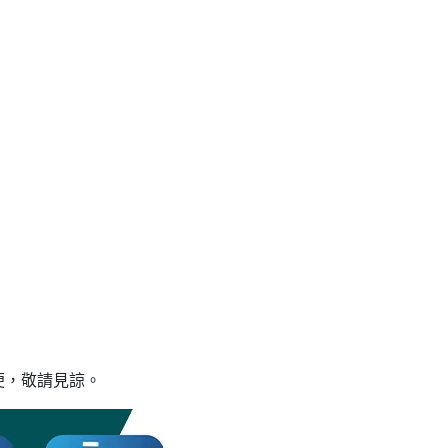
便，敬請見諒。