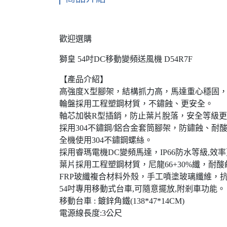
歡迎選購
獅皇 54吋DC移動變頻送風機 D54R7F
【產品介紹】
高強度X型腳架，結構抓力高，馬達重心穩固
輪盤採用工程塑鋼材質，不鏽蝕、更安全。
軸芯加裝R型插銷，防止葉片脫落，安全等級
採用304不鏽鋼/鋁合金套筒腳架，防鏽蝕、
全機使用304不鏽鋼螺絲。
採用睿瑪電機DC變頻馬達，IP66防水等級,效率
葉片採用工程塑鋼材質，尼龍66+30%纖，耐
FRP玻纖複合材料外殼，手工噴塗玻璃纖維，
54吋專用移動式台車,可隨意擺放,附剎車功能。
移動台車 : 鍍鋅角鐵(138*47*14CM)
電源線長度:3公尺