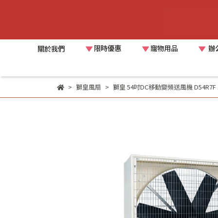
限時優惠
寵物用品
辦
關於我們
獅皇風扇
獅皇 54吋DC移動變頻送風機 D54R