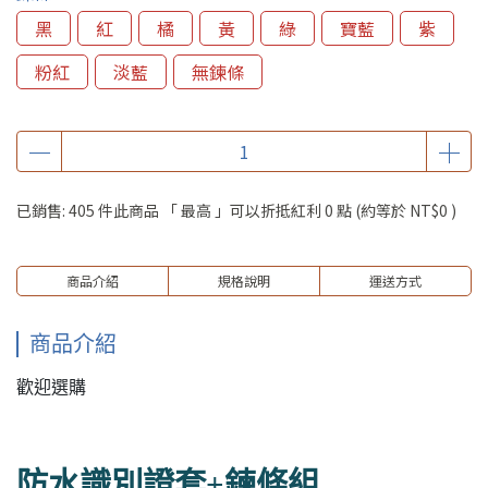
黑
紅
橘
黃
綠
寶藍
紫
粉紅
淡藍
無鍊條
已銷售: 405 件
此商品 「 最高 」可以折抵紅利
0
點 (約等於
NT$0
)
商品介紹
規格說明
運送方式
商品介紹
歡迎選購
防水識別證套+鍊條組