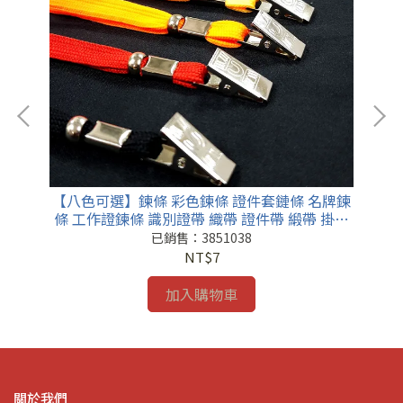
名片
【八色可選】鍊條 彩色鍊條 證件套鏈條 名牌鍊
識
色掛
條 工作證鍊條 識別證帶 織帶 證件帶 緞帶 掛繩
走馬帶
已銷售：3851038
NT$7
加入購物車
關於我們