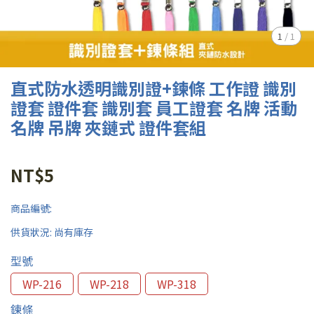
1
/
1
直式防水透明識別證+鍊條 工作證 識別
證套 證件套 識別套 員工證套 名牌 活動
名牌 吊牌 夾鏈式 證件套組
NT$5
商品編號:
供貨狀況:
尚有庫存
型號
WP-216
WP-218
WP-318
鍊條