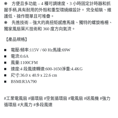
❋ 方便且多功能 – 4 種可調速度、3 小時固定計時器和抓
握手柄,具有耐用的外殼和重型環繞線設計。 完全組裝、維
護低、操作簡單且可堆疊。 ​
❋ 先進技術 – 強大的高扭矩感應馬達、獨特的螺旋格柵、
獨家風扇葉片技術和 360 度方向氣流。
【產品規格】
■ 電壓/頻率:115V / 60 Hz馬達:69W
■ 電流:0.6A
■ 風量:1100CFM
■ 速度:4 段風速轉速:600-1650淨重:4.4KG
■ 尺寸:36.0 x 40.9 x 22.6 cm
■ BSMI:R3A790
#工業電風扇 #循環扇 #空氣循環扇 #電風扇 #送風機 #強力
循環扇 #大風力 #多段風速