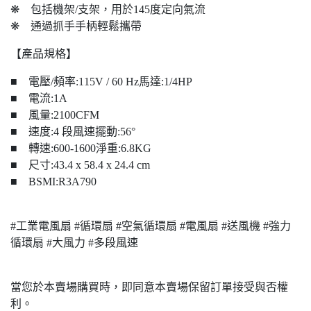
❋ 包括機架/支架，用於145度定向氣流
❋ 通過抓手手柄輕鬆攜帶
【產品規格】
■ 電壓/頻率:115V / 60 Hz馬達:1/4HP
■ 電流:1A
■ 風量:2100CFM
■ 速度:4 段風速擺動:56°
■ 轉速:600-1600淨重:6.8KG
■ 尺寸:43.4 x 58.4 x 24.4 cm
■ BSMI:R3A790
#工業電風扇 #循環扇 #空氣循環扇 #電風扇 #送風機 #強力
循環扇 #大風力 #多段風速
當您於本賣場購買時，即同意本賣場保留訂單接受與否權
利。