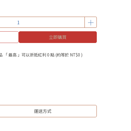
立即購買
品 「 最高 」可以折抵紅利
0
點 (約等於
NT$0
)
運送方式