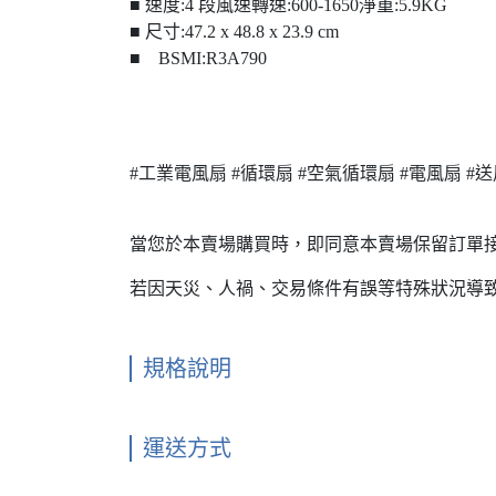
■ 速度:4 段風速轉速:600-1650淨重:5.9KG
■ 尺寸:47.2 x 48.8 x 23.9 cm
■ BSMI:R3A790
#工業電風扇 #循環扇 #空氣循環扇 #電風扇 #
當您於本賣場購買時，即同意本賣場保留訂單
若因天災、人禍、交易條件有誤等特殊狀況導
規格說明
運送方式