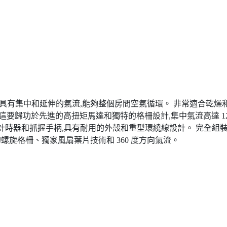
實用風扇,具有集中和延伸的氣流,能夠整個房間空氣循環。 非常適合乾燥
1 安培,這要歸功於先進的高扭矩馬達和獨特的格柵設計,集中氣流高達 1
固定計時器和抓握手柄,具有耐用的外殼和重型環繞線設計。 完全組
螺旋格柵、獨家風扇葉片技術和 360 度方向氣流。