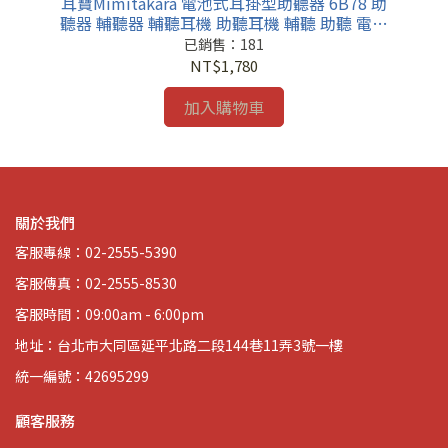
器
耳寶Mimitakara 電池式耳掛型助聽器 6B78 助
耳
降噪
聽器 輔聽器 輔聽耳機 助聽耳機 輔聽 助聽 電池
6
式輔聽器
已銷售：181
NT$1,780
加入購物車
關於我們
客服專線：02-2555-5390
客服傳真：02-2555-8530
客服時間：09:00am - 6:00pm
地址：台北市大同區延平北路二段144巷11弄3號一樓
統一編號：42695299
顧客服務