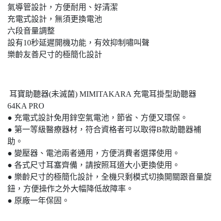
氣導管設計，方便耐用、好清潔
充電式設計，無須更換電池
六段音量調整
設有10秒延遲開機功能，有效抑制嘯叫聲
樂齡友善尺寸的極簡化設計
耳寶助聽器(未滅菌) MIMITAKARA 充電耳掛型助聽器
64KA PRO
● 充電式設計免用鋅空氣電池，節省、方便又環保。
● 第一等級醫療器材，符合資格者可以取得B款助聽器補
助。
● 變壓器、電池兩者通用，方便消費者選擇使用。
● 各式尺寸耳塞齊備，請按照耳道大小更換使用。
● 樂齡尺寸的極簡化設計，全機只剩模式切換開關跟音量旋
鈕，方便操作之外大幅降低故障率。
● 原廠一年保固。