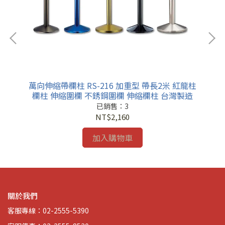
帶長
萬向伸縮帶欄柱 RS-216 加重型 帶長2米 紅龍柱
萬
造
欄柱 伸縮圍欄 不銹鋼圍欄 伸縮欄柱 台灣製造
已銷售：3
NT$2,160
加入購物車
關於我們
客服專線：02-2555-5390