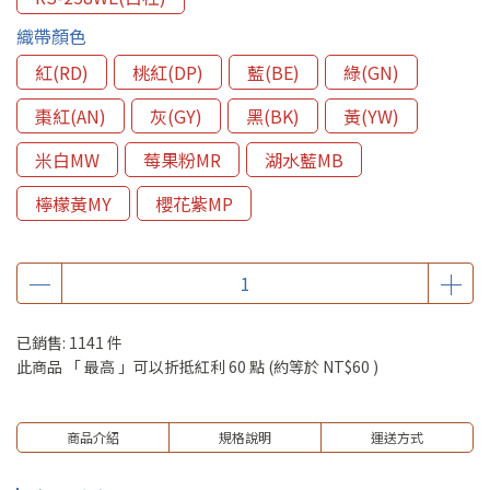
織帶顏色
紅(RD)
桃紅(DP)
藍(BE)
綠(GN)
棗紅(AN)
灰(GY)
黑(BK)
黃(YW)
米白MW
莓果粉MR
湖水藍MB
檸檬黃MY
櫻花紫MP
已銷售: 1141 件
此商品 「 最高 」可以折抵紅利
60
點 (約等於
NT$60
)
商品介紹
規格說明
運送方式