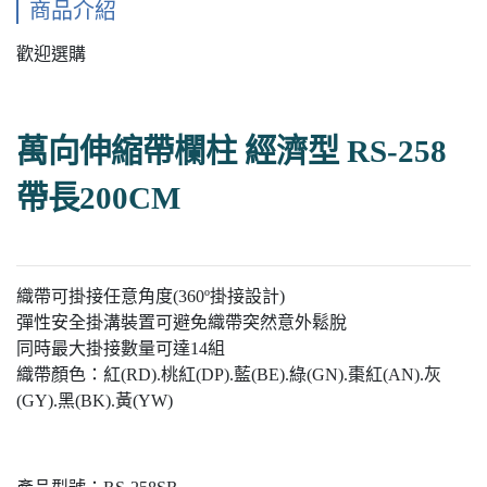
商品介紹
歡迎選購
萬向伸縮帶欄柱 經濟型 RS-258
帶長200CM
織帶可掛接任意角度(360º掛接設計)
彈性安全掛溝裝置可避免織帶突然意外鬆脫
同時最大掛接數量可達14組
織帶顏色：紅(RD).桃紅(DP).藍(BE).綠(GN).棗紅(AN).灰
(GY).黑(BK).黃(YW)