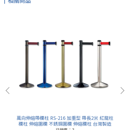
相關商品
帶長
萬向伸縮帶欄柱 RS-216 加重型 帶長2米 紅龍柱
萬
造
欄柱 伸縮圍欄 不銹鋼圍欄 伸縮欄柱 台灣製造
已銷售：3