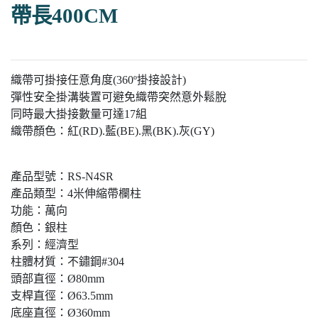
帶長400CM
織帶可掛接任意角度(360º掛接設計)
彈性安全掛溝裝置可避免織帶突然意外鬆脫
同時最大掛接數量可達17組
織帶顏色：紅(RD).藍(BE).黑(BK).灰(GY)
產品型號：RS-N4SR
產品類型：4米伸縮帶欄柱
功能：萬向
顏色：銀柱
系列：經濟型
柱體材質：不鏽鋼#304
頭部直徑：Ø80mm
支桿直徑：Ø63.5mm
底座直徑：Ø360mm