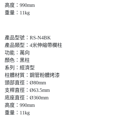
高度：990mm
重量：11kg
產品型號：RS-N4BK
產品類型：4米伸縮帶欄柱
功能：萬向
顏色：黑柱
系列：經濟型
柱體材質：鋼管粉體烤漆
頭部直徑：Ø80mm
支桿直徑：Ø63.5mm
底座直徑：Ø360mm
高度：990mm
重量：11kg