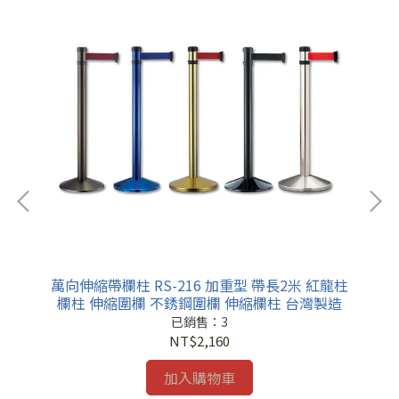
帶長
萬向伸縮帶欄柱 RS-216 加重型 帶長2米 紅龍柱
萬
造
欄柱 伸縮圍欄 不銹鋼圍欄 伸縮欄柱 台灣製造
已銷售：3
NT$2,160
加入購物車