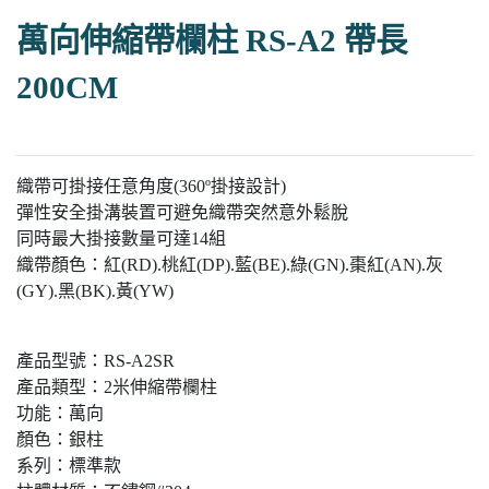
萬向伸縮帶欄柱 RS-A2 帶長
200CM
織帶可掛接任意角度(360º掛接設計)
彈性安全掛溝裝置可避免織帶突然意外鬆脫
同時最大掛接數量可達14組
織帶顏色：紅(RD).桃紅(DP).藍(BE).綠(GN).棗紅(AN).灰
(GY).黑(BK).黃(YW)
產品型號：RS-A2SR
產品類型：2米伸縮帶欄柱
功能：萬向
顏色：銀柱
系列：標準款