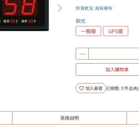
供貨狀況:
尚有庫存
款式
一般版
GPS版
加入購物車
加入最愛
已銷售: 0 件
此商
規格說明