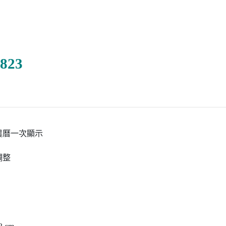
823
農曆一次顯示
調整