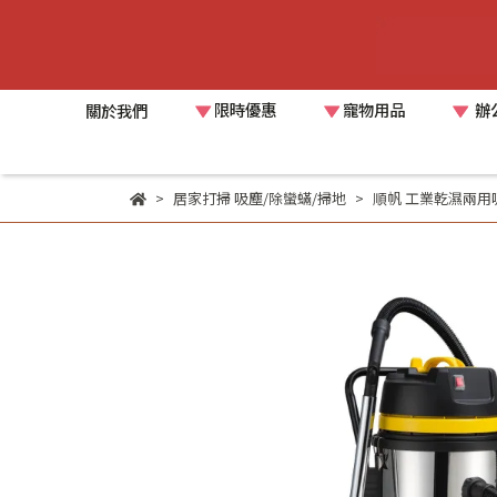
限時優惠
寵物用品
辦
關於我們
居家打掃 吸塵/除蠻蟎/掃地
順帆 工業乾濕兩用吸