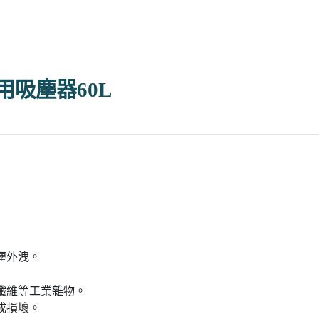
兩用吸塵器60L
塵外洩。
纖維等工業雜物。
成損壞。