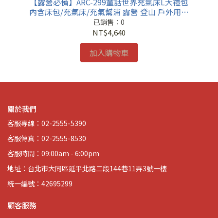
焚火台
【露營必備】ARC-299童話世界充氣床L大禮包
【
 戶
內含床包/充氣床/充氣幫浦 露營 登山 戶外用品
內
充氣快速 充氣床
已銷售：0
NT$4,640
加入購物車
關於我們
客服專線：02-2555-5390
客服傳真：02-2555-8530
客服時間：09:00am - 6:00pm
地址：台北市大同區延平北路二段144巷11弄3號一樓
統一編號：42695299
顧客服務