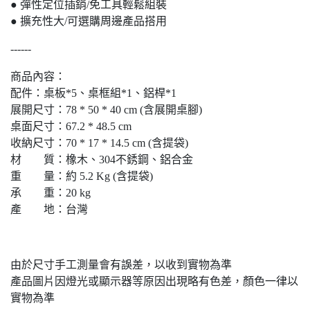
● 彈性定位插銷/免工具輕鬆組裝
● 擴充性大/可選購周邊產品搭用
------
商品內容：
配件：桌板*5、桌框組*1、鋁桿*1
展開尺寸：78 * 50 * 40 cm (含展開桌腳)
桌面尺寸：67.2 * 48.5 cm
收納尺寸：70 * 17 * 14.5 cm (含提袋)
材 質：橡木、304不銹鋼、鋁合金
重 量：約 5.2 Kg (含提袋)
承 重：20 kg
產 地：台灣
由於尺寸手工測量會有誤差，以收到實物為準
產品圖片因燈光或顯示器等原因出現略有色差，顏色一律以
實物為準