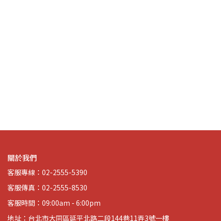
磁白
S
 招
關於我們
客服專線：02-2555-5390
客服傳真：02-2555-8530
客服時間：09:00am - 6:00pm
地址：台北市大同區延平北路二段144巷11弄3號一樓