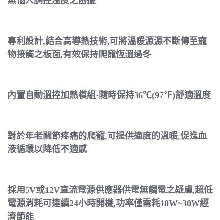
無惱人調控溫度之困擾
專利設計,結合高導熱技術,可將溫暖源源不斷傳至寵
物接觸之板面,有效保持爬寵恆溫過冬
內置自動溫控加熱模組·隨時保持36℃(97℉)舒適溫度
對於年老關節疼痛的爬竉,可提供適度的溫暖,促進血
液循環以降低不適感
採用5V或12V直流電源供應器供電無觸電之疑慮,超低
電源消耗可連續24小時開機,功率僅需耗10W~30W經
濟節能