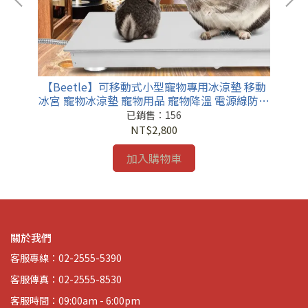
保暖
Be
用品
【Beetle】可移動式小型寵物專用冰涼墊 移動
冰宮 寵物冰涼墊 寵物用品 寵物降溫 電源線防咬
寵物鼠 寵物兔 涼蓆
已銷售：156
NT$2,800
加入購物車
關於我們
客服專線：02-2555-5390
客服傳真：02-2555-8530
客服時間：09:00am - 6:00pm