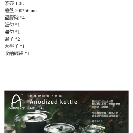
茶壺 1.0L
煎盤 200*56mm
塑膠碗 *4
飯勺 *1
湯勺 *1
盤子 *2
大盤子 *1
收納網袋 *1