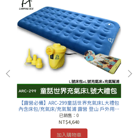
焚火台
【露營必備】ARC-299童話世界充氣床L大禮包
【
 戶
內含床包/充氣床/充氣幫浦 露營 登山 戶外用品
內
充氣快速 充氣床
已銷售：0
NT$4,640
加入購物車