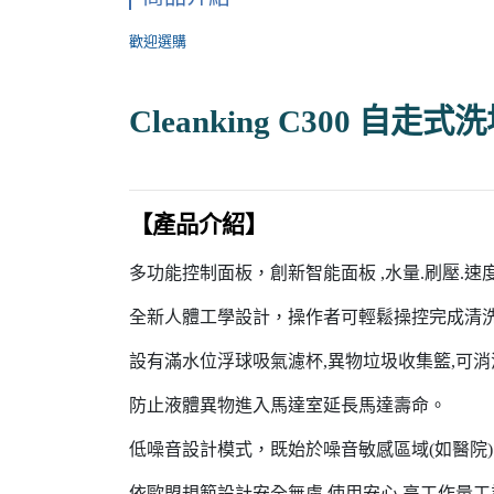
歡迎選購
Cleanking C300 自走式
【產品介紹】
多功能控制面板，創新智能面板 ,水量.刷壓.
全新人體工學設計，操作者可輕鬆操控完成清
設有滿水位浮球吸氣濾杯,異物垃圾收集籃,可消
防止液體異物進入馬達室延長馬達壽命。
低噪音設計模式，既始於噪音敏感區域(如醫院
依歐盟規範設計安全無慮.使用安心.高工作量工