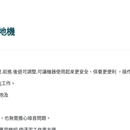
洗地機
速度.前進.後退可調整,可讓機器使用起來更安全、保養更便利 ，
洗工作。
泡及
)，也無需擔心噪音問題。
業用機組,使清潔工作更方便