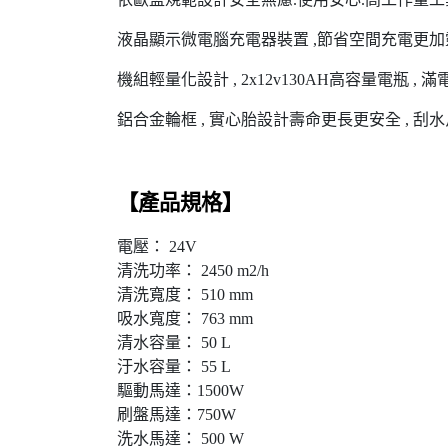
液晶顯示微電腦充電器裝置 ,節省空間充電更加靈
機組輕量化設計 , 2x12v130AH高容量電瓶 , 
鋁合金輪框 , 實心胎設計壽命更長更安全 , 刮
【產品規格】
電壓： 24V
清洗功率： 2450 m2/h
清洗寬度： 510 mm
吸水寬度： 763 mm
清水容量： 50 L
汙水容量： 55 L
驅動馬達：1500W
刷盤馬達：750W
洗水馬達： 500 W