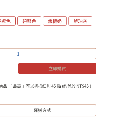
淺紫色
碧藍色
焦糖奶
琥珀灰
立即購買
商品 「 最高 」可以折抵紅利
45
點 (約等於
NT$45
)
運送方式