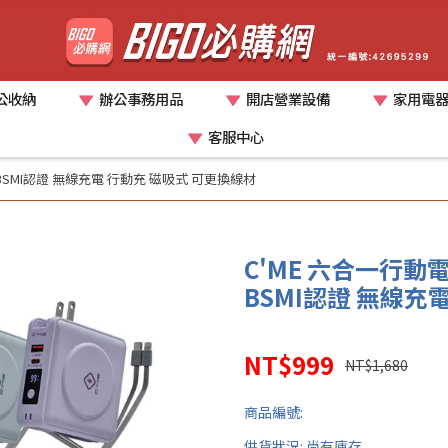
公收納
辦公事務用品
開店營業設備
家用電
客服中心
 BSMI認證 無線充電 行動充 磁吸式 可更換線材
C'ME 六合一行動電
BSMI認證 無線充
NT$999
NT$1,680
商品編號:
供貨狀況:
尚有庫存