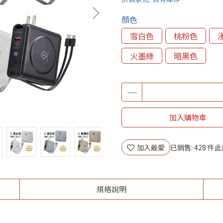
顏色
雪白色
桃粉色
火墨綠
暗黑色
加入購物車
加入最愛
已銷售: 428 件
此
規格說明