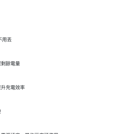
不用丟
握剩餘電量
提升充電效率
捷