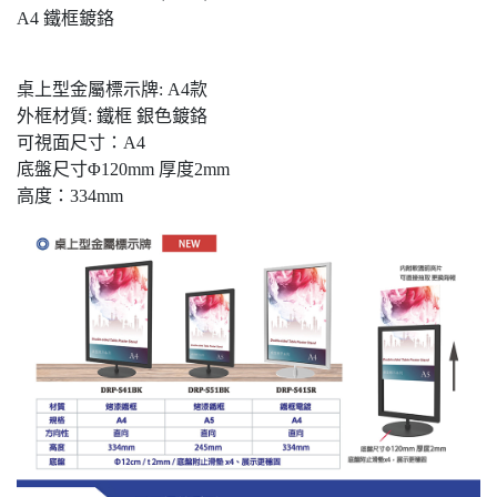
A4 鐵框鍍鉻
桌上型金屬標示牌: A4款
外框材質: 鐵框 銀色鍍鉻
可視面尺寸：A4
底盤尺寸Φ120mm 厚度2mm
高度：334mm