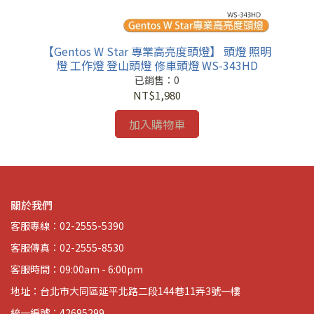
 頭
【Gentos W Star 專業高亮度頭燈】 頭燈 照明
【
4D
燈 工作燈 登山頭燈 修車頭燈 WS-343HD
已銷售：0
NT$1,980
加入購物車
關於我們
客服專線：02-2555-5390
客服傳真：02-2555-8530
客服時間：09:00am - 6:00pm
地址：台北市大同區延平北路二段144巷11弄3號一樓
統一編號：42695299