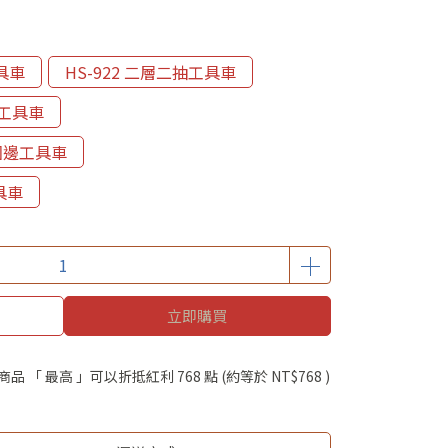
工具車
HS-922 二層二抽工具車
手工具車
背圍邊工具車
具車
立即購買
商品 「 最高 」可以折抵紅利
768
點 (約等於
NT$768
)