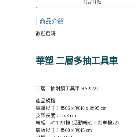
商品介紹
商品介紹
歡迎選購
華塑 二層多抽工具車
二層二抽附鎖工具車 HS-922L
產品規格
總體尺寸：長86 x 寬48 x 高95 cm
支架長度：55.3 cm
輪組：4" TPR輪 (活動輪x2、剎車輪x2)
層板尺寸：長68 x 寬45 cm