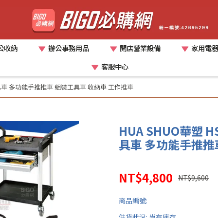
公收納
辦公事務用品
開店營業設備
家用電
客服中心
層多抽工具車 多功能手推推車 組裝工具車 收納車 工作推車
HUA SHUO華塑 H
具車 多功能手推推
NT$4,800
NT$9,600
商品編號:
供貨狀況:
尚有庫存