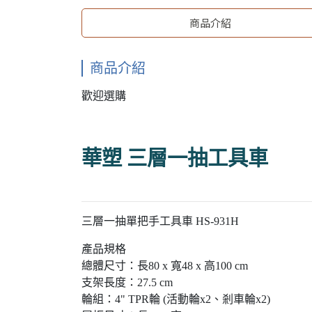
商品介紹
商品介紹
歡迎選購
華塑 三層一抽工具車
三層一抽單把手工具車 HS-931H
產品規格
總體尺寸：長80 x 寬48 x 高100 cm
支架長度：27.5 cm
輪組：4" TPR輪 (活動輪x2、剎車輪x2)