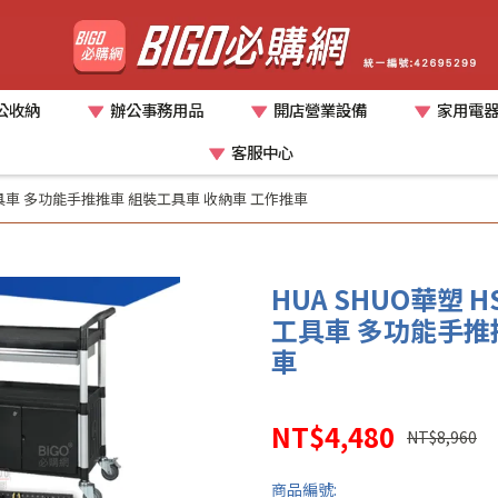
公收納
辦公事務用品
開店營業設備
家用電
客服中心
層一抽工具車 多功能手推推車 組裝工具車 收納車 工作推車
HUA SHUO華塑 HS
工具車 多功能手推
車
NT$4,480
NT$8,960
商品編號: