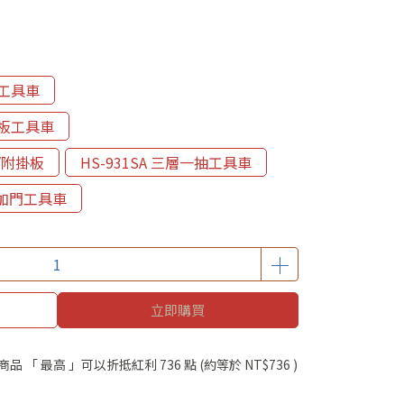
手工具車
掛板工具車
/附掛板
HS-931SA 三層一抽工具車
層加門工具車
立即購買
商品 「 最高 」可以折抵紅利
736
點 (約等於
NT$736
)