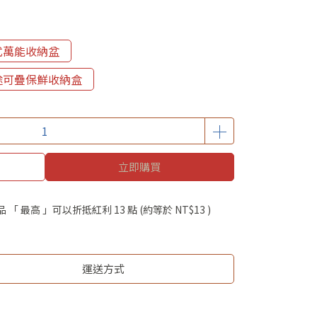
好疊式萬能收納盆
多用途可疊保鮮收納盒
立即購買
品 「 最高 」可以折抵紅利
13
點 (約等於
NT$13
)
運送方式