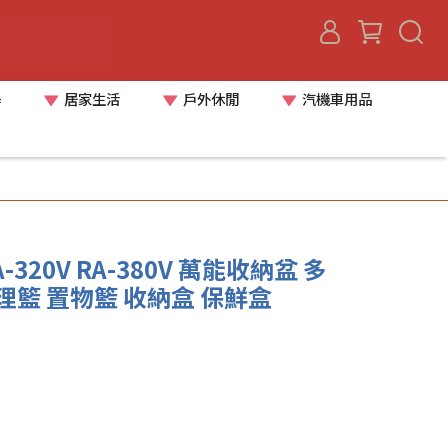
器
居家生活
戶外休閒
汽機車用品
-320V RA-380V 萬能收納盆 多
理籃 置物籃 收納盒 保鮮盒