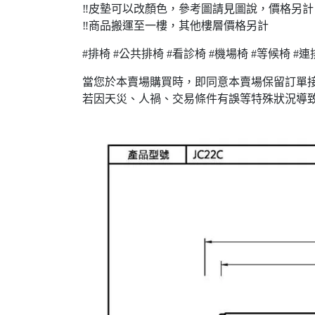
‼️皮墊可以改顏色，參考圖請見圖說，價格另
‼️商品搬運至一樓，其他樓層價格另計
#排椅 #公共排椅 #看診椅 #機場椅 #等候椅 #連
當您於本賣場購買時，即同意本賣場保留訂單
若因天災、人禍、交易條件有誤等特殊狀況導