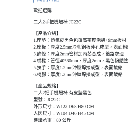
歡迎選購
二人2手把機場椅 JC22C
【產品介紹】
1.座墊：透氣皮黑色包覆高密度泡綿+9mm板材
2.座板：厚度2.5mm冷軋鋼板沖孔成型，表面
3.飾條：厚度2mm管材加內芯合成，鍍鉻處理
4.橫樑：管徑40*80mm，厚度2mm，黑色粉體
5.扶手：厚度1.2mm沖壓焊接成型，表面鍍鉻
6.椅腳：厚度1.2mm沖壓焊接成型，表面鍍鉻
【產品規格】
二人2把手機場椅.有皮墊黑色
型號：JC22C
外形尺寸：W122 D68 H80 CM
人因尺寸：W104 D46 H45 CM
建議承重：80 公斤