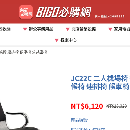
公收納
辦公事務用品
開店營業設備
家用電
客服中心
等候椅 連排椅 候車椅 公共座椅
JC22C 二人機場椅
候椅 連排椅 候車椅
NT$6,120
NT$15,320
商品編號:
供貨狀況:
尚有庫存