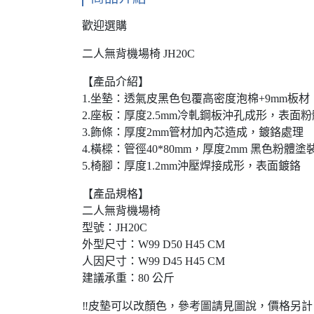
歡迎選購
二人無背機場椅 JH20C
【產品介紹】
1.坐墊：透氣皮黑色包覆高密度泡棉+9mm板材
2.座板：厚度2.5mm冷軋鋼板沖孔成形，表面
3.飾條：厚度2mm管材加內芯造成，鍍鉻處理
4.橫樑：管徑40*80mm，厚度2mm 黑色粉體塗
5.椅腳：厚度1.2mm沖壓焊接成形，表面鍍鉻
【產品規格】
二人無背機場椅
型號：JH20C
外型尺寸：W99 D50 H45 CM
人因尺寸：W99 D45 H45 CM
建議承重：80 公斤
‼️皮墊可以改顏色，參考圖請見圖說，價格另