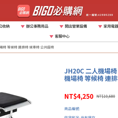
公收納
辦公事務用品
開店營業設備
家用電
客服中心
機場椅 等候椅 連排椅 候車椅 公共座椅
JH20C 二人機場
機場椅 等候椅 連排
NT$4,250
NT$10,680
商品編號:
供貨狀況:
尚有庫存