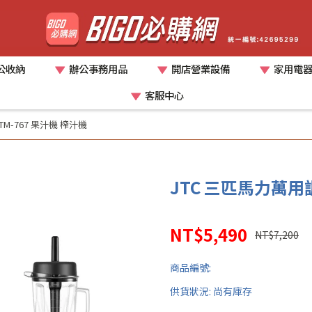
公收納
辦公事務用品
開店營業設備
家用電
客服中心
M-767 果汁機 榨汁機
JTC 三匹馬力萬用調
NT$5,490
NT$7,200
商品編號:
供貨狀況:
尚有庫存