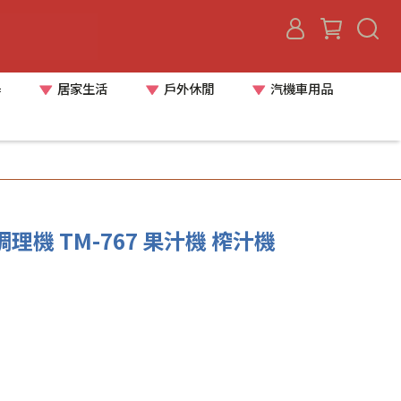
器
居家生活
戶外休閒
汽機車用品
理機 TM-767 果汁機 榨汁機