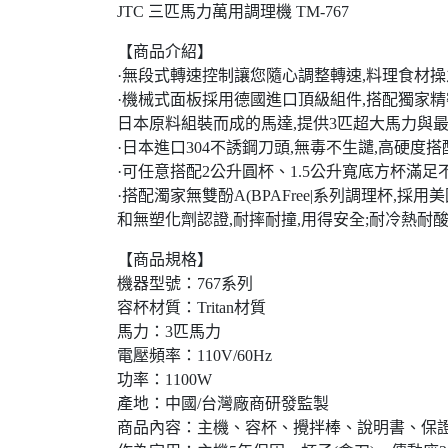
JTC 三匹馬力萬用調理機 TM-767
【商品介紹】
·無段式轉速控制讓您隨心調整轉速,料理食材操
·機械式面板採用德國進口頂級組件,搭配獨家精
日本原料組裝而成的馬達,提供3匹超大馬力與最
·日本進口304不誘鋼刀頭,無毒不生譴,高硬
·可任意搭配2公升圓杯、1.5公升寬底方杯滿
·搭配濁家無雙酚A(BPAFree|系列調理杯,採用美
和無塑化劑認證,耐摔耐撞,用得安全;耐冷熱耐
【商品規格】
機器型號：767系列
容杯材質：Tritan材質
馬力：3匹馬力
電壓頻率：110V/60Hz
功率：1100W
產地：中國/台灣廠商研發監製
商品內容：主機、容杯、攪拌棒、說明書、保