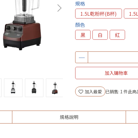
規格
1.5L乾粉杯(B杯)
1.
顏色
黑
白
紅
加入購物車
加入最愛
已銷售: 1 件
此商
規格說明