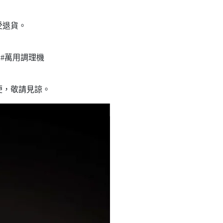
受退貨。
 #萬用調理機
便，敬請見諒。