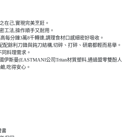
之在己,實現完美烹飪。
密工法,操作順手又耐用。
高每分鐘3萬8千轉速,調理食材口感細密好吸收。
度搭配配餘利刀鋒與鈍刀結構,切碎、打碎、研磨都輕而易舉。
足不同料理需求。
國伊斯曼(EASTMANI公司Tritan材質塑料,通過盟零雙酚人
酸鹼,吃得安心。
證書