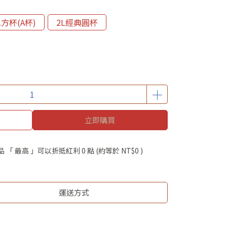
5L方杯(A杯)
2L經典圓杯
立即購買
品 「 最高 」可以折抵紅利
0
點 (約等於
NT$0
)
運送方式